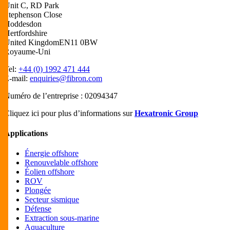
Unit C, RD Park
Stephenson Close
Hoddesdon
Hertfordshire
United KingdomEN11 0BW
Royaume-Uni
Tel:
+44 (0) 1992 471 444
E-mail:
enquiries@fibron.com
Numéro de l’entreprise : 02094347
Cliquez ici pour plus d’informations sur
Hexatronic Group
Applications
Énergie offshore
Renouvelable offshore
Éolien offshore
ROV
Plongée
Secteur sismique
Défense
Extraction sous-marine
Aquaculture