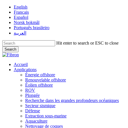
Skip
English
to
Français
main
Español
content
Norsk bokmål
Português brasileiro
العربية
Hit enter to search or ESC to close
Search
Close
Search
Menu
Accueil
Applications
Énergie offshore
Renouvelable offshore
Éolien offshore
ROV
Plongée
Recherche dans les grandes profondeurs océaniques
Secteur sismique
Défense
Extraction sous-marine
Aquaculture
Nettoyage de coques