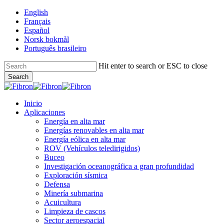
Skip
English
to
Français
main
Español
content
Norsk bokmål
Português brasileiro
Hit enter to search or ESC to close
Search
Close
Search
Menu
Inicio
Aplicaciones
Energía en alta mar
Energías renovables en alta mar
Energía eólica en alta mar
ROV (Vehículos teledirigidos)
Buceo
Investigación oceanográfica a gran profundidad
Exploración sísmica
Defensa
Minería submarina
Acuicultura
Limpieza de cascos
Sector aeroespacial