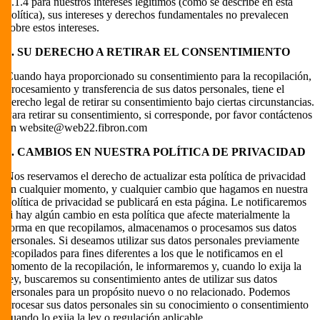
4.1.4 para nuestros intereses legítimos (como se describe en esta
política), sus intereses y derechos fundamentales no prevalecen
sobre estos intereses.
5. SU DERECHO A RETIRAR EL CONSENTIMIENTO
Cuando haya proporcionado su consentimiento para la recopilación,
procesamiento y transferencia de sus datos personales, tiene el
derecho legal de retirar su consentimiento bajo ciertas circunstancias.
Para retirar su consentimiento, si corresponde, por favor contáctenos
en
website@web22.fibron.com
6. CAMBIOS EN NUESTRA POLÍTICA DE PRIVACIDAD
Nos reservamos el derecho de actualizar esta política de privacidad
en cualquier momento, y cualquier cambio que hagamos en nuestra
política de privacidad se publicará en esta página. Le notificaremos
si hay algún cambio en esta política que afecte materialmente la
forma en que recopilamos, almacenamos o procesamos sus datos
personales. Si deseamos utilizar sus datos personales previamente
recopilados para fines diferentes a los que le notificamos en el
momento de la recopilación, le informaremos y, cuando lo exija la
ley, buscaremos su consentimiento antes de utilizar sus datos
personales para un propósito nuevo o no relacionado. Podemos
procesar sus datos personales sin su conocimiento o consentimiento
cuando lo exija la ley o regulación aplicable.