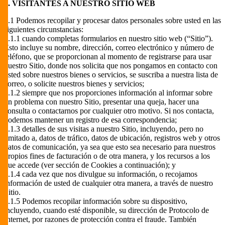
2. VISITANTES A NUESTRO SITIO WEB
2.1 Podemos recopilar y procesar datos personales sobre usted en las
siguientes circunstancias:
2.1.1 cuando completas formularios en nuestro sitio web (“Sitio”).
Esto incluye su nombre, dirección, correo electrónico y número de
teléfono, que se proporcionan al momento de registrarse para usar
nuestro Sitio, donde nos solicita que nos pongamos en contacto con
usted sobre nuestros bienes o servicios, se suscriba a nuestra lista de
correo, o solicite nuestros bienes y servicios;
2.1.2 siempre que nos proporciones información al informar sobre
un problema con nuestro Sitio, presentar una queja, hacer una
consulta o contactarnos por cualquier otro motivo. Si nos contacta,
podemos mantener un registro de esa correspondencia;
2.1.3 detalles de sus visitas a nuestro Sitio, incluyendo, pero no
limitado a, datos de tráfico, datos de ubicación, registros web y otros
datos de comunicación, ya sea que esto sea necesario para nuestros
propios fines de facturación o de otra manera, y los recursos a los
que accede (ver sección de Cookies a continuación); y
2.1.4 cada vez que nos divulgue su información, o recojamos
información de usted de cualquier otra manera, a través de nuestro
Sitio.
2.1.5 Podemos recopilar información sobre su dispositivo,
incluyendo, cuando esté disponible, su dirección de Protocolo de
Internet, por razones de protección contra el fraude. También