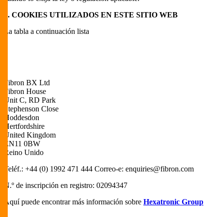
7. COOKIES UTILIZADOS EN ESTE SITIO WEB
La tabla a continuación lista
Fibron BX Ltd
Fibron House
Unit C, RD Park
Stephenson Close
Hoddesdon
Hertfordshire
United Kingdom
EN11 0BW
Reino Unido
Teléf.: +44 (0) 1992 471 444 Correo-e:
enquiries@fibron.com
N.º de inscripción en registro: 02094347
Aquí puede encontrar más información sobre
Hexatronic Group