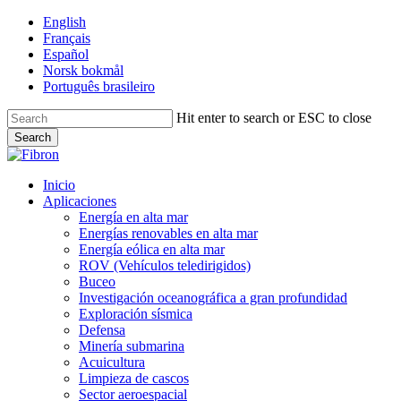
Skip
English
to
Français
main
Español
content
Norsk bokmål
Português brasileiro
Hit enter to search or ESC to close
Search
Close
Search
Menu
Inicio
Aplicaciones
Energía en alta mar
Energías renovables en alta mar
Energía eólica en alta mar
ROV (Vehículos teledirigidos)
Buceo
Investigación oceanográfica a gran profundidad
Exploración sísmica
Defensa
Minería submarina
Acuicultura
Limpieza de cascos
Sector aeroespacial