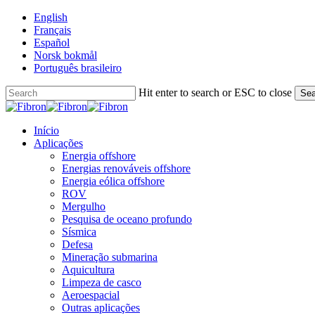
Skip
English
to
Français
main
Español
content
Norsk bokmål
Português brasileiro
Hit enter to search or ESC to close
Sea
Close
Search
Menu
Início
Aplicações
Energia offshore
Energias renováveis offshore
Energia eólica offshore
ROV
Mergulho
Pesquisa de oceano profundo
Sísmica
Defesa
Mineração submarina
Aquicultura
Limpeza de casco
Aeroespacial
Outras aplicações