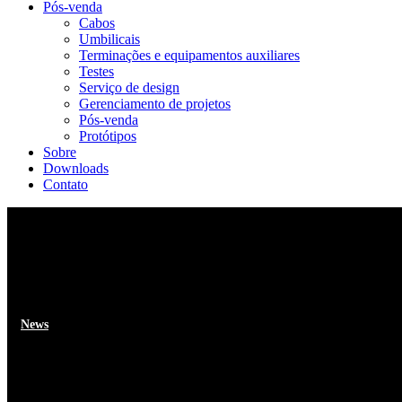
Pós-venda
Cabos
Umbilicais
Terminações e equipamentos auxiliares
Testes
Serviço de design
Gerenciamento de projetos
Pós-venda
Protótipos
Sobre
Downloads
Contato
News
Collaborating with MJR Power