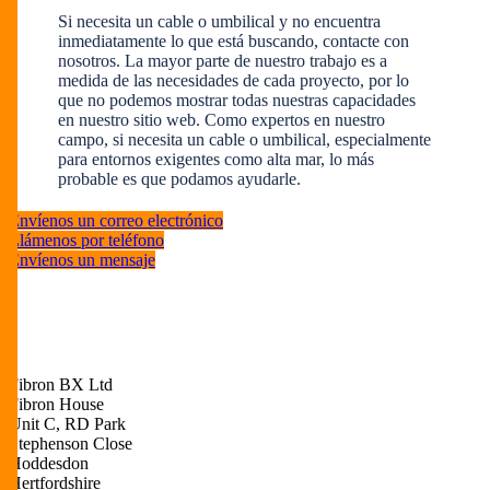
Si necesita un cable o umbilical y no encuentra
inmediatamente lo que está buscando, contacte con
nosotros. La mayor parte de nuestro trabajo es a
medida de las necesidades de cada proyecto, por lo
que no podemos mostrar todas nuestras capacidades
en nuestro sitio web. Como expertos en nuestro
campo, si necesita un cable o umbilical, especialmente
para entornos exigentes como alta mar, lo más
probable es que podamos ayudarle.
Envíenos un correo electrónico
Llámenos por teléfono
Envíenos un mensaje
Fibron BX Ltd
Fibron House
Unit C, RD Park
Stephenson Close
Hoddesdon
Hertfordshire