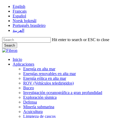
Skip
English
to
Français
main
Español
content
Norsk bokmål
Português brasileiro
العربية
Hit enter to search or ESC to close
Search
Close
Search
Menu
Inicio
Aplicaciones
Energía en alta mar
Energías renovables en alta mar
Energía eólica en alta mar
ROV (Vehículos teledirigidos)
Buceo
Investigación oceanográfica a gran profundidad
Exploración sísmica
Defensa
Minería submarina
Acuicultura
Limpieza de cascos