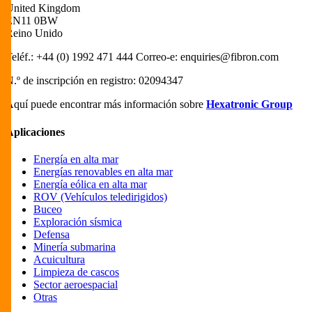
United Kingdom
EN11 0BW
Reino Unido
Teléf.: +44 (0) 1992 471 444 Correo-e:
enquiries@fibron.com
N.º de inscripción en registro: 02094347
Aquí puede encontrar más información sobre
Hexatronic Group
Aplicaciones
Energía en alta mar
Energías renovables en alta mar
Energía eólica en alta mar
ROV (Vehículos teledirigidos)
Buceo
Exploración sísmica
Defensa
Minería submarina
Acuicultura
Limpieza de cascos
Sector aeroespacial
Otras