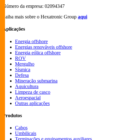
Número da empresa: 02094347
Saiba mais sobre o Hexatronic Group
aqui
Aplicações
Energia offshore
Energias renováveis offshore
Energia eólica offshore
ROV
Mergulho
Sísmica
Defesa
Mineração submarina
Aquicultura
Limpeza de casco
Aeroespacial
Outras aplicações
Produtos
Cabos
Umbilicais
Terminações e equipamentos auxiliares