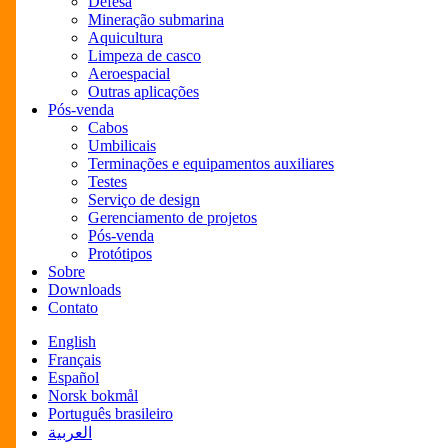
Defesa
Mineração submarina
Aquicultura
Limpeza de casco
Aeroespacial
Outras aplicações
Pós-venda
Cabos
Umbilicais
Terminações e equipamentos auxiliares
Testes
Serviço de design
Gerenciamento de projetos
Pós-venda
Protótipos
Sobre
Downloads
Contato
English
Français
Español
Norsk bokmål
Português brasileiro
العربية