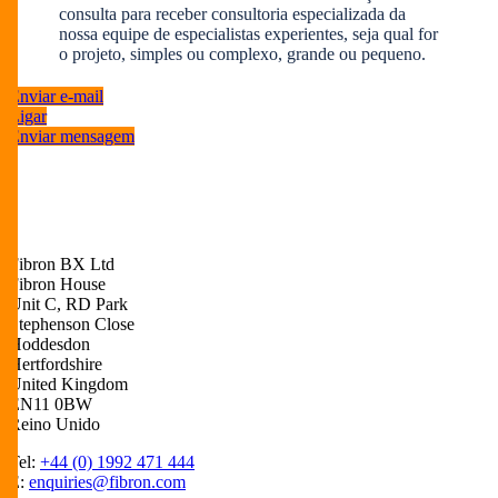
consulta para receber consultoria especializada da
nossa equipe de especialistas experientes, seja qual for
o projeto, simples ou complexo, grande ou pequeno.
Enviar e-mail
Ligar
Enviar mensagem
Fibron BX Ltd
Fibron House
Unit C, RD Park
Stephenson Close
Hoddesdon
Hertfordshire
United Kingdom
EN11 0BW
Reino Unido
Tel:
+44 (0) 1992 471 444
E:
enquiries@fibron.com