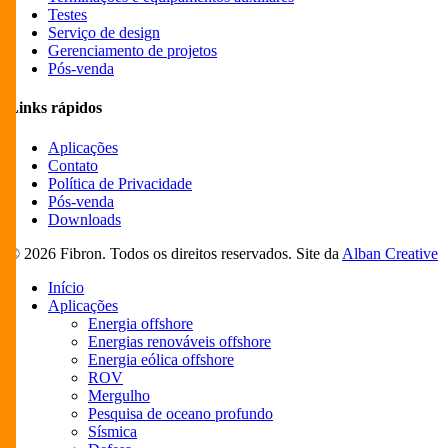
Testes
Serviço de design
Gerenciamento de projetos
Pós-venda
Links rápidos
Aplicações
Contato
Política de Privacidade
Pós-venda
Downloads
© 2026 Fibron. Todos os direitos reservados. Site da
Alban Creative
Close
Início
Menu
Aplicações
Energia offshore
Energias renováveis offshore
Energia eólica offshore
ROV
Mergulho
Pesquisa de oceano profundo
Sísmica