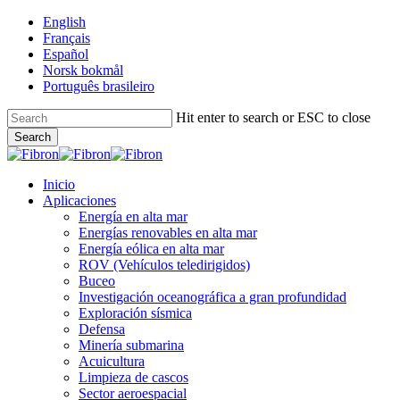
Skip
English
to
Français
main
Español
content
Norsk bokmål
Português brasileiro
Hit enter to search or ESC to close
Search
Close
Search
Menu
Inicio
Aplicaciones
Energía en alta mar
Energías renovables en alta mar
Energía eólica en alta mar
ROV (Vehículos teledirigidos)
Buceo
Investigación oceanográfica a gran profundidad
Exploración sísmica
Defensa
Minería submarina
Acuicultura
Limpieza de cascos
Sector aeroespacial