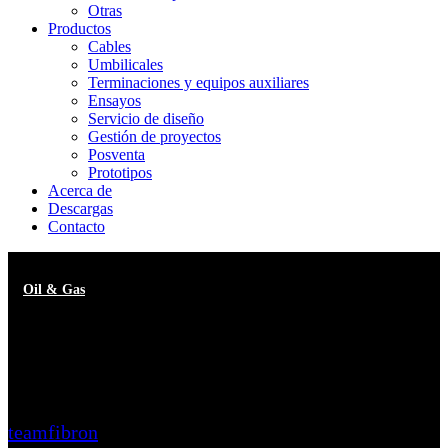
Otras
Productos
Cables
Umbilicales
Terminaciones y equipos auxiliares
Ensayos
Servicio de diseño
Gestión de proyectos
Posventa
Prototipos
Acerca de
Descargas
Contacto
Oil & Gas
IWOCS – Intervention
Workover Control Systems
teamfibron