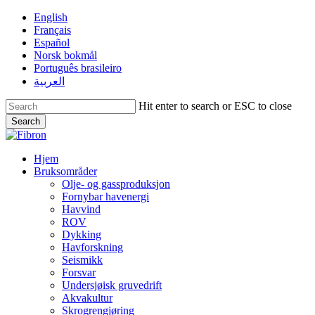
Skip
English
to
Français
main
Español
content
Norsk bokmål
Português brasileiro
العربية
Hit enter to search or ESC to close
Search
Close
Search
Menu
Hjem
Bruksområder
Olje- og gassproduksjon
Fornybar havenergi
Havvind
ROV
Dykking
Havforskning
Seismikk
Forsvar
Undersjøisk gruvedrift
Akvakultur
Skrogrengjøring