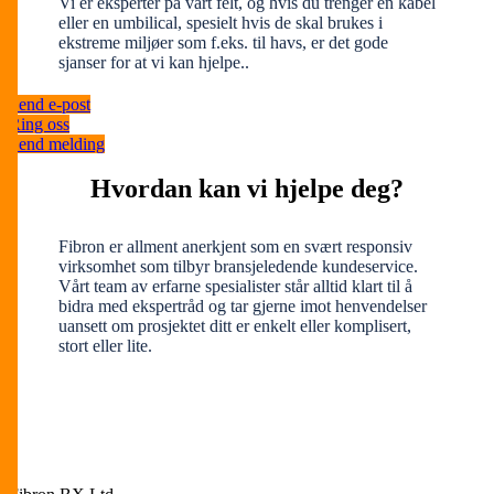
Vi er eksperter på vårt felt, og hvis du trenger en kabel
eller en umbilical, spesielt hvis de skal brukes i
ekstreme miljøer som f.eks. til havs, er det gode
sjanser for at vi kan hjelpe..
Send e-post
Ring oss
Send melding
Hvordan kan vi hjelpe deg?
Fibron er allment anerkjent som en svært responsiv
virksomhet som tilbyr bransjeledende kundeservice.
Vårt team av erfarne spesialister står alltid klart til å
bidra med ekspertråd og tar gjerne imot henvendelser
uansett om prosjektet ditt er enkelt eller komplisert,
stort eller lite.