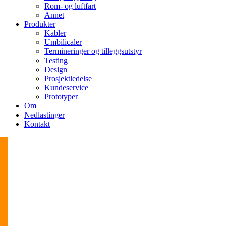
Rom- og luftfart
Annet
Produkter
Kabler
Umbilicaler
Termineringer og tilleggsutstyr
Testing
Design
Prosjektledelse
Kundeservice
Prototyper
Om
Nedlastinger
Kontakt