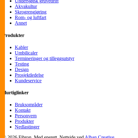
Undersjøisk gruvedrift
Akvakultur
Skrogrengjøring
Rom- og luftfart
Annet
Produkter
Kabler
Umbilicaler
Termineringer og tilleggsutstyr
Testing
Design
Prosjektledelse
Kundeservice
Hurtiglinker
Bruksområder
Kontakt
Personvern
Produkter
Nedlastinger
© 2026 Fibron. Med enerett. Nettside ved
Alban Creative