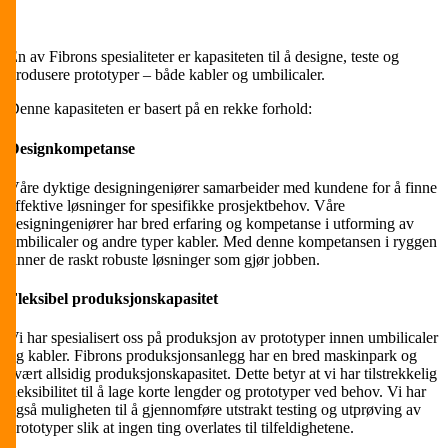
En av Fibrons spesialiteter er kapasiteten til å designe, teste og
produsere prototyper – både kabler og umbilicaler.
Denne kapasiteten er basert på en rekke forhold:
Designkompetanse
Våre dyktige designingeniører samarbeider med kundene for å finne
effektive løsninger for spesifikke prosjektbehov. Våre
designingeniører har bred erfaring og kompetanse i utforming av
umbilicaler og andre typer kabler. Med denne kompetansen i ryggen
finner de raskt robuste løsninger som gjør jobben.
Fleksibel produksjonskapasitet
Vi har spesialisert oss på produksjon av prototyper innen umbilicaler
og kabler. Fibrons produksjonsanlegg har en bred maskinpark og
svært allsidig produksjonskapasitet. Dette betyr at vi har tilstrekkelig
fleksibilitet til å lage korte lengder og prototyper ved behov. Vi har
også muligheten til å gjennomføre utstrakt testing og utprøving av
prototyper slik at ingen ting overlates til tilfeldighetene.