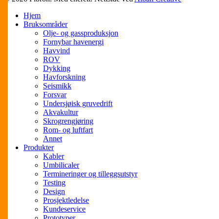
Close
Hjem
Menu
Bruksområder
Olje- og gassproduksjon
Fornybar havenergi
Havvind
ROV
Dykking
Havforskning
Seismikk
Forsvar
Undersjøisk gruvedrift
Akvakultur
Skrogrengjøring
Rom- og luftfart
Annet
Produkter
Kabler
Umbilicaler
Termineringer og tilleggsutstyr
Testing
Design
Prosjektledelse
Kundeservice
Prototyper