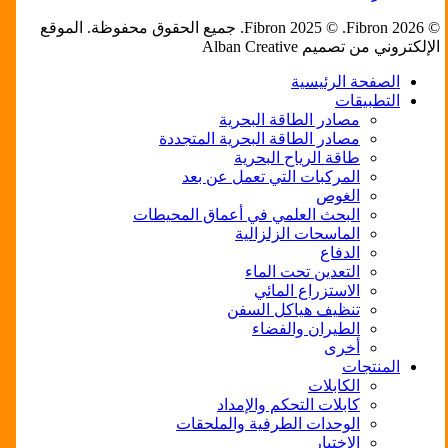
© 2026 Fibron. ‏‪©‬ ‏‪2025‬ ‏‪Fibron‬‏. جميع الحقوق محفوظة. الموقع
الإلكتروني من تصميم ‏‪Alban Creative‬‬‬‬‬‬‬‬‬‬‬‬‬‬‬‬‬‬‬‬‬‬‬‬‬‬‬‬‬‬‬‬‬‬‬‬‬‬‬‬‬
Close
الصفحة الرئيسية
Menu
التطبيقات
مصادر الطاقة البحرية
مصادر الطاقة البحرية المتجددة
طاقة الرياح البحرية
المركبات التي تعمل عن بعد
الغوص
البحث العلمي في أعماق المحيطات
الماسحات الزلزالية
الدفاع
التعدين تحت الماء
الاستزراع المائي
تنظيف هياكل السفن
الطيران والفضاء
أخرى
المنتجات
الكابلات
كابلات التحكم والإمداد
الوحدات الطرفية والملحقات
الاختبار