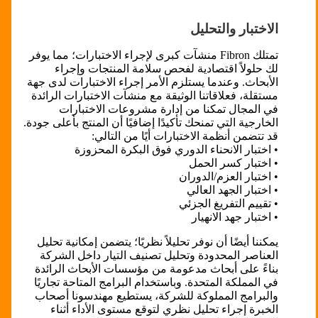
الاختبار والتحليل
تمتلك Fibron منشآت كبرى لإجراء الاختبارات؛ مما يوفر
لك حلولاً اقتصادية لفحص سلامة المنتجات وإجراء
الأبحاث. وعندما يستلزم الأمر إجراء الاختبارات لدى جهة
مستقلة، فعلاقاتنا الوثيقة مع منشآت الاختبارات الرائدة
في المجال تمكنا من إدارة مشروعات الاختبارات
الخارجية التي تمنحك تأكيدًا إضافيًا أن المنتج بأعلى جودة.
قد تتضمن أنظمة الاختبارات أيًا من التالي:
• اختبار الانحناء الدوري فوق البكرة المحزوزة
• اختبار كسر الحمل
• اختبار العزم/الدوران
• اختبار الجهد العالي
• تقييم التفريغ الجزئي
• اختبار جهد الانهيار
يمكننا أيضًا أن نوفر تحليلاً نظريًا؛ يتضمن إمكانية تحليل
العناصر المحدودة وتحليل تصنيف التيار داخل الشركة
بناءً على أبحاث مدعومة من مؤسسات الأبحاث الرائدة
في المملكة المتحدة. وباستخدام البرامج المتاحة تجاريًا
والبرامج المملوكة للشركة، يستطيع مهندسونا أصحاب
الخبرة إجراء تحليل نظري لتوقع مستوى الأداء أثناء