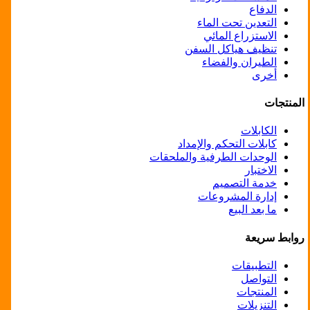
الدفاع
التعدين تحت الماء
الاستزراع المائي
تنظيف هياكل السفن
الطيران والفضاء
أخرى
المنتجات
الكابلات
كابلات التحكم والإمداد
الوحدات الطرفية والملحقات
الاختبار
خدمة التصميم
إدارة المشروعات
ما بعد البيع
روابط سريعة
التطبيقات
التواصل
المنتجات
التنزيلات