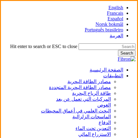
Skip
English
to
Français
main
Español
content
Norsk bokmål
Português brasileiro
العربية
Hit enter to search or ESC to close
Search
Close
Search
Menu
الصفحة الرئيسية
التطبيقات
مصادر الطاقة البحرية
مصادر الطاقة البحرية المتجددة
طاقة الرياح البحرية
المركبات التي تعمل عن بعد
الغوص
البحث العلمي في أعماق المحيطات
الماسحات الزلزالية
الدفاع
التعدين تحت الماء
الاستزراع المائي